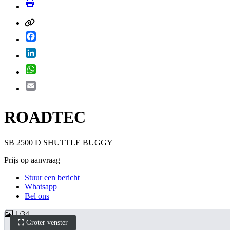
Facebook
LinkedIn
WhatsApp
Email
ROADTEC
SB 2500 D SHUTTLE BUGGY
Prijs op aanvraag
Stuur een bericht
Whatsapp
Bel ons
1
/
34
Groter venster