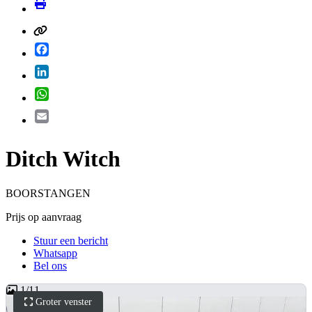
Facebook
LinkedIn
WhatsApp
Email
Ditch Witch
BOORSTANGEN
Prijs op aanvraag
Stuur een bericht
Whatsapp
Bel ons
1
/
11
Groter venster